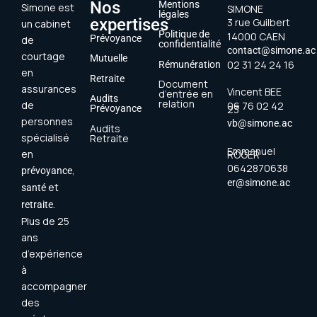
Nos
Mentions
Simone est
SIMONE
légales
expertises
3 rue Guilbert
un cabinet
Politique de
14000 CAEN
Prévoyance
de
confidentialité
contact@simone.ac
courtage
Mutuelle
02 31 24 24 16
Rémunération
en
Retraite
Document
assurances
Vincent BEE
d’entrée en
Audits
relation
de
06 76 02 42
23
Prévoyance
personnes
vb@simone.ac
Audits
spécialisé
Retraite
Emmanuel
en
ROGER
0642870638
,
prévoyance
er@simone.ac
et
santé
.
retraite
Plus de 25
ans
d’expérience
à
accompagner
des