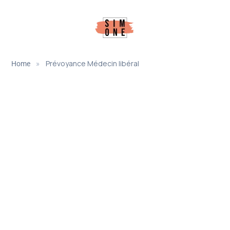
contenu
principal
»
Prévoyance Médecin libéral
Home
Prévoyance Médecin
libéral
la CARMF ne suffit pas.