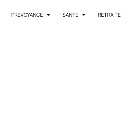
PREVOYANCE
SANTE
RETRAITE
r en
ce et
eant