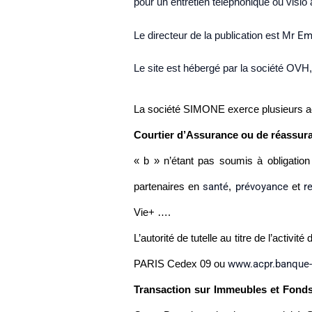
pour un entretien téléphonique ou vis
Le directeur de la publication est Mr
Em
Le site est hébergé par la société OVH
La société SIMONE exerce plusieurs ac
Courtier d’Assurance ou de réassur
« b » n’étant pas soumis à obligation
santé
prévoyance
r
partenaires en
,
et
Vie+ ….
L’autorité de tutelle au titre de l’acti
www.acpr.banque- 
PARIS Cedex 09 ou
Transaction sur Immeubles et Fond