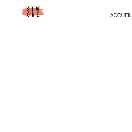
contenu
principal
ACCUEIL
SIMONE, courtie
santé, prévoyan
retraite du dirig
d’entreprise