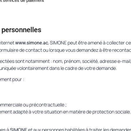
et services de paiement
 personnelles
internet
, SIMONE peut être amené à collecter c
www.simone.ac
formulaire de contact ou lorsque vous demandez à être recontac
llectées sont notamment : nom, prénom, société, adresse e-mai
uniquée volontairement dans le cadre de votre demande.
ement pour :
 commerciale ou précontractuelle ;
nt adapté à votre situation en matière de protection sociale.
ées à
SIMONE
et aux personnes habilitées à traiter les demandes