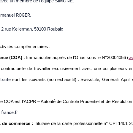
io avec un membre de l’équipe SIMONE.
manuel ROGER
.
, 2 rue Kellerman, 59100 Roubaix
tivités complémentaires :
ance (COA) :
Immatriculée auprès de l’Orias sous le N°20004056 (
ww
 contractuelle de travailler exclusivement avec une ou plusieurs e
etraite
sont les suivants (non exhaustif) : SwissLife, Générali, April, A
vité de COA est l’ACPR – Autorité́ de Contrôle Prudentiel et de Résol
france.fr
s de commerce :
Titulaire de la carte professionnelle n° CPI 1401 