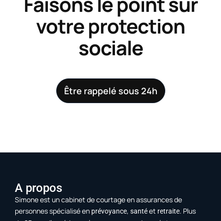
Faisons le point sur
votre protection
sociale
Être rappelé sous 24h
A propos
Simone est un cabinet de courtage en assurances de
personnes spécialisé en
,
et
. Plus
prévoyance
santé
retraite