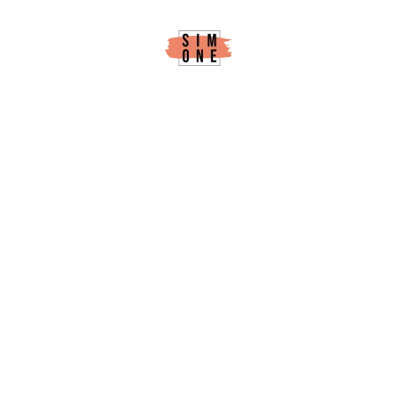
contenu
principal
Mon
Diagnostic
Prévoyance
: Une aide
utile à la