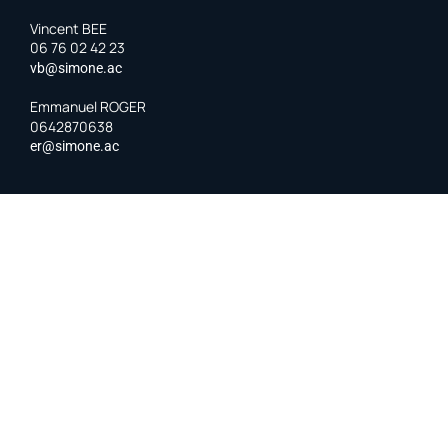
Vincent BEE
06 76 02 42 23
vb@simone.ac
Emmanuel ROGER
0642870638
er@simone.ac